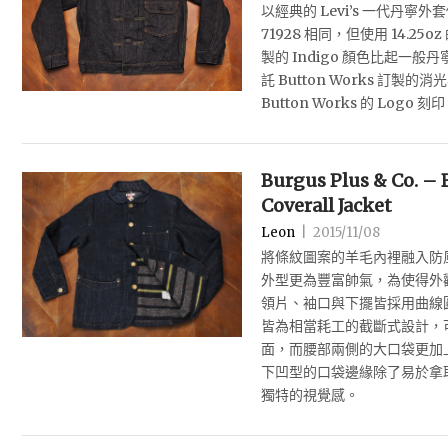
以經典的 Levi’s 一代丹
71928 相同，但使用 14.2
製的 Indigo 顏色比起一
託 Button Works 訂
Button Works 的 Logo 刻印
Burgus Plus & Co. – 
Coverall Jacket
Leon
|
2015/11/08
將條紋圖案的羊毛內裡融入防
外型更為豐富帥氣，為使得外
領片、袖口與下擺皆採用曲線
皆為相當耗工的截斷式設計，
面，而腰部兩側的大口袋更加
下凹型的口袋邊緣除了易於拿
獨特的視覺感。