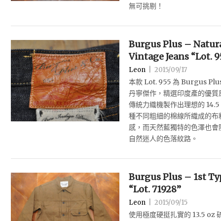
無可挑剔！
Burgus Plus – Natur
Vintage Jeans “Lot. 9
Leon
|
2015/09/17
本款 Lot. 955 為 Burgus 
丹寧傑作，精選印度產的優質
傳統力織機製作出理想的 14.
種不同粗細的棉線所織成的布料表
感，而天然藍獨特的色澤也會
自然迷人的色落紋路。
Burgus Plus – 1st Ty
“Lot. 71928”
Leon
|
2015/09/15
使用極度硬挺扎實的 13.5 o