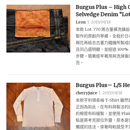
Burgus Plus – High 
Selvedge Denim “Lot
Leon
|
2015/09/18
本款 Lot. 770 將古董褲
製作的原創丹寧褲，全程於日本
棉花再結合古董力織機所製成的 
且凹凸感明顯，並經過 100% Pure
步驟，隨著經年著用與洗滌後
亮。
Burgus Plus－ L/S He
cherryjuice
|
2015/09/18
本款亨利領長袖 T-Shirt
正因為如此，在布料與製法的
的棉質布料縫製，並使用 Plai
點是將考克部位外露，原本是
觸感的技法，穿著時較感受不