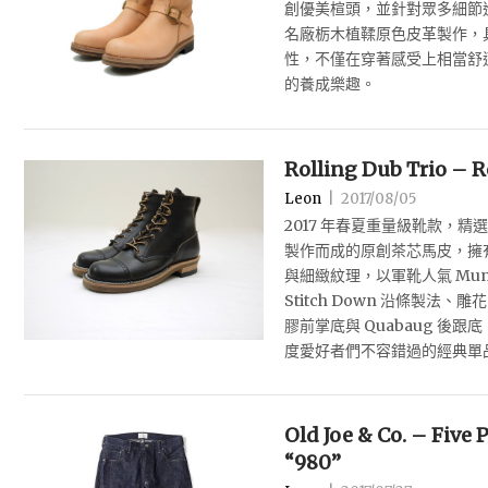
創優美楦頭，並針對眾多細節
名廠栃木植鞣原色皮革製作，
性，不僅在穿著感受上相當舒
的養成樂趣。
Rolling Dub Trio – R
Leon
|
2017/08/05
2017 年春夏重量級靴款，精選義
製作而成的原創茶芯馬皮，擁
與細緻紋理，以軍靴人氣 Muns
Stitch Down 沿條製法、雕
膠前掌底與 Quabaug 後
度愛好者們不容錯過的經典單
Old Joe & Co. – Five
“980”