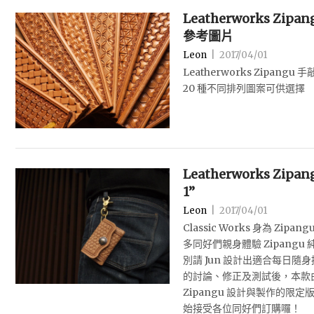
Leatherworks Zi
參考圖片
Leon
|
2017/04/01
Leatherworks Zipangu
20 種不同排列圖案可供選擇
Leatherworks Zipan
1”
Leon
|
2017/04/01
Classic Works 身為 Zi
多同好們親身體驗 Zipang
別請 Jun 設計出適合每日
的討論、修正及測試後，本款由 Cl
Zipangu 設計與製作的限定
始接受各位同好們訂購囉！