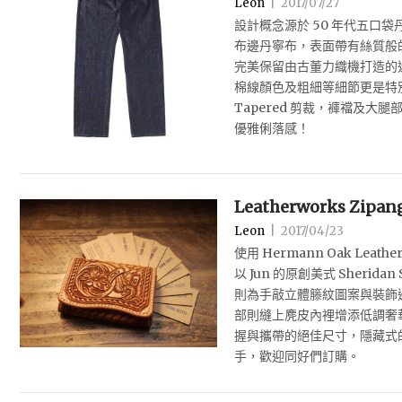
Leon
|
2017/07/27
設計概念源於 50 年代五口
布邊丹寧布，表面帶有絲質般
完美保留由古董力織機打造的
棉線顏色及粗細等細節更是特
Tapered 剪裁，褲襠及大
優雅俐落感！
Leatherworks Zipang
Leon
|
2017/04/23
使用 Hermann Oak Lea
以 Jun 的原創美式 Sherida
則為手敲立體籐紋圖案與裝飾
部則縫上麂皮內裡增添低調奢
握與攜帶的絕佳尺寸，隱藏式
手，歡迎同好們訂購。