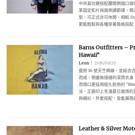
中央直拉鏈搭配腰間側插口袋
革固定釦片與兩側調節環，簡
型，可正式亦可休閒，相較 Double
更能輕鬆與各種穿著風格搭配
Barns Outfitters – Pr
Hawaii”
Leon
|
2016/09/20
選用 16 號天竺棉線，並結合古董織
而成，側邊無接縫的滾筒衣身
而領口更採用經久耐用的 “Bind
法，正面印上充滿夏日風情的
與襯衫、外套搭配，皆能展現
Leather & Silver Mot