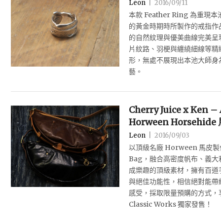
Leon
|
2016/09/11
本款 Feather Ring 為
的黃金時期時所製作的戒指作品
的自然紋理與優美曲線完美呈
片紋路、羽梗與纏繞細線等精
形，無處不展現出本池大師身
藝。
Cherry Juice x Ken –
Horween Horsehi
Leon
|
2016/09/03
以頂級名廠 Horween 馬皮製作而
Bag，融合高密度帆布、義
成樂趣的頂級素材，擁有百道
與絕佳功能性，相信絕對能帶
感受，採取限量預購的方式，
Classic Works 獨家發售！