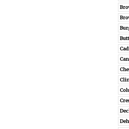
Bro
Bro
Bur
But
Cad
Can
Che
Cli
Co
Cre
Dec
Deh