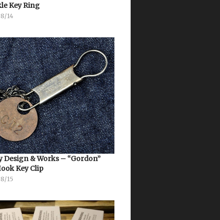
le Key Ring
08/14
 Design & Works – “Gordon”
Hook Key Clip
08/15