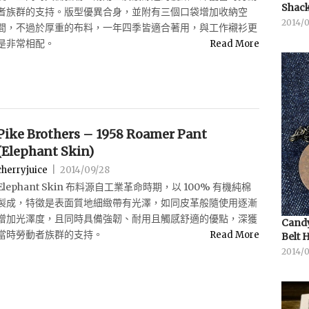
Shack
者族群的支持。版型優異合身，並附有三個口袋增加收納空
2014/
間，不過於厚重的布料，一年四季皆適合著用，與工作襯衫更
是非常相配。
Read More
Pike Brothers – 1958 Roamer Pant
(Elephant Skin)
cherryjuice
|
2014/09/28
Elephant Skin 布料源自工業革命時期，以 100% 有機純棉
製成，特徵是表面質地細緻帶有光澤，如同皮革般隨使用逐漸
增加光澤度，且同時具備強韌、耐用且觸感舒適的優點，深獲
Candy
當時勞動者族群的支持。
Read More
Belt 
2014/