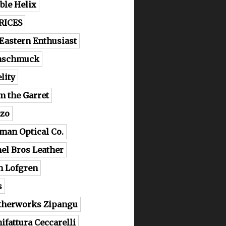
ble Helix
RICES
 Eastern Enthusiast
nschmuck
lity
m the Garret
zo
man Optical Co.
el Bros Leather
n Lofgren
s
therworks Zipangu
ifattura Ceccarelli