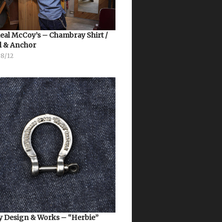
eal McCoy’s – Chambray Shirt /
l & Anchor
08/12
 Design & Works – “Herbie”