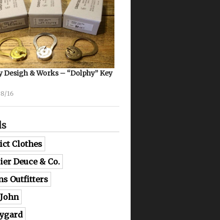
 Desigh & Works – “Dolphy” Key
08/16
ds
ict Clothes
lier Deuce & Co.
ns Outfitters
 John
ygard