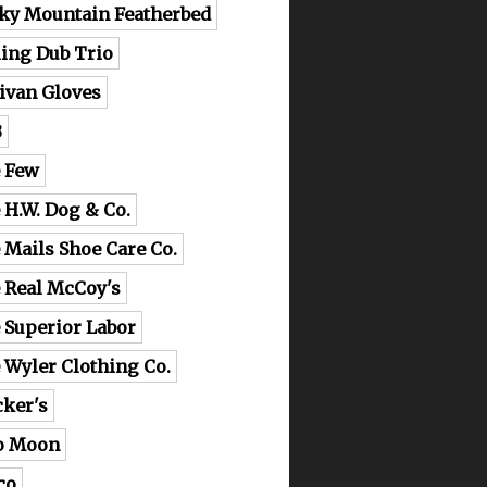
ky Mountain Featherbed
ling Dub Trio
livan Gloves
B
 Few
 H.W. Dog & Co.
 Mails Shoe Care Co.
 Real McCoy's
 Superior Labor
 Wyler Clothing Co.
cker's
o Moon
co