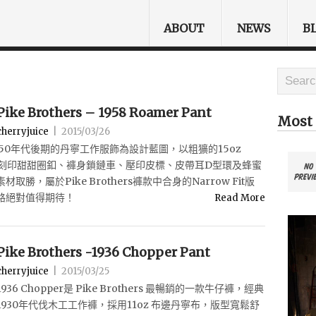
ABOUT
NEWS
B
Pike Brothers – 1958 Roamer Pant
Most 
cherryjuice
|
2015/03/26
r Pant以50年代後期的丹寧工作服飾為設計藍圖，以粗獷的15oz
Logo刻印甜甜圈釦、褲身鎖鏈車、壓印皮標、皮帶耳D型環及蜂蜜
，屬於Pike Brothers褲款中合身的Narrow Fit版
路絕對值得期待！
Read More
Pike Brothers -1936 Chopper Pant
cherryjuice
|
2015/03/25
1936 Chopper是 Pike Brothers 最暢銷的一款牛仔褲，經典
1930年代伐木工工作褲，採用11oz 布邊丹寧布，版型寬鬆舒