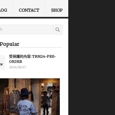
LOG
CONTACT
SHOP
Popular
受保護的內容: TRM24-PRE-
ORDER
2024/10/27