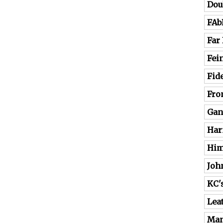
Dou
FAb
Far
Fei
Fide
Fro
Gan
Har
Him
Joh
KC'
Lea
Man