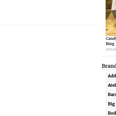
Candy
Ring
2014/
Bran
Add
Ate
Bar
Big
Bod