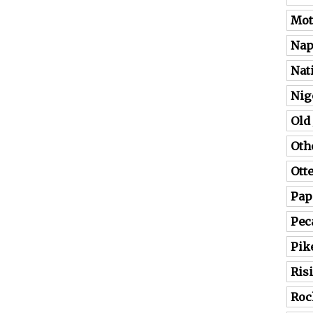
Mot
Nap
Nat
Nig
Old
Oth
Ott
Pap
Pec
Pik
Ris
Roc