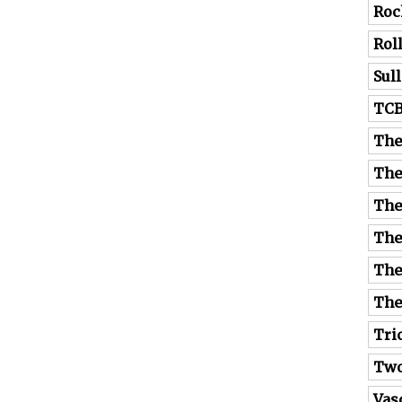
Roc
Rol
Sul
TC
The
The
The
The
The
The
Tri
Tw
Vas