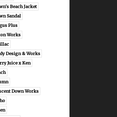
wn's Beach Jacket
wn Sandal
gus Plus
ton Works
illac
dy Design & Works
rry Juice x Ken
nch
lumn
scent Down Works
ho
en