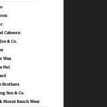
o
ron
ic
el Cabourn
 Joe & Co.
er
er Wax
a Nui
ard
e Brothers
ing Sun & Co.
k Mount Ranch Wear