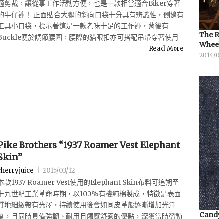
適剪裁，讓從事工作活動方便，也是一款相當適合Biker穿著
的牛仔褲！ 正面貼合大腿的斜向口袋十分具有辨識性，側邊有
工具小口袋，標示著這是一款老味十足的工作褲，背後有
The R
Buckle便於調節腰圍，腰際的貓眼扣亦可搭配吊帶穿著使用
Whee
Read More
2014/
Pike Brothers “1937 Roamer Vest Elephant
Skin”
cherryjuice
|
2015/03/12
本款1937 Roamer Vest使用的Elephant Skin布料可追朔至
十九世紀工業革命時期，以100%有機純棉製成，特徵是表面
質地細緻帶有光澤，持續使用後會如同皮革般逐漸增加光澤
Candy
度，且同時具備強韌、耐用且觸感舒適的優點，深獲當時勞動