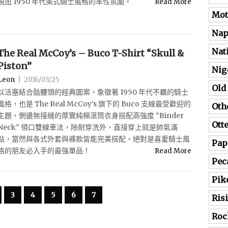
現出 1950 年代美式騎士風格的率性氛圍。
Read More
Mot
Nap
Nat
The Real McCoy’s – Buco T-Shirt “Skull &
Piston”
Nig
Leon
|
2016/03/25
Old
以活塞結合骷髏頭的經典圖案，象徵著 1950 年代不羈的騎士
風格，也是 The Real McCoy’s 旗下的 Buco 支線最受歡迎的
Oth
主題，側邊無接縫的厚實純棉滾筒衣身搭配高強度 “Binder
Ott
Neck” 領口雙線車法，除耐穿洗外，直接穿上就是帥氣滿
點，當然與各式外套與褲款皆能完美搭配，絕對是喜愛騎士風
Pap
格的朋友必入手的最強單品！
Read More
Pec
Pik
3
4
5
6
7
Ris
Roc