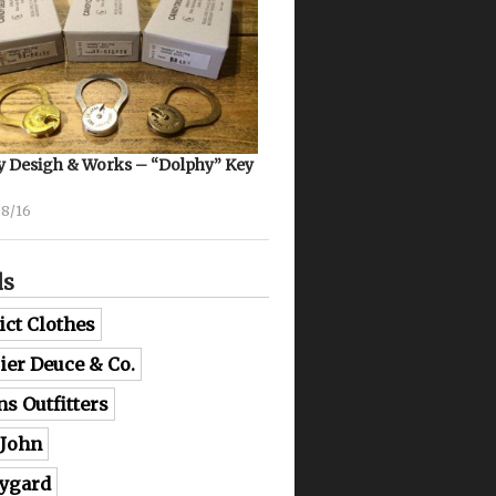
 Desigh & Works – “Dolphy” Key
08/16
ds
ict Clothes
lier Deuce & Co.
ns Outfitters
 John
ygard