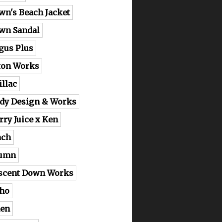
wn's Beach Jacket
wn Sandal
gus Plus
ton Works
illac
dy Design & Works
rry Juice x Ken
nch
lumn
scent Down Works
ho
en