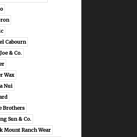
o
ron
ic
el Cabourn
 Joe & Co.
er
er Wax
a Nui
ard
e Brothers
ing Sun & Co.
k Mount Ranch Wear