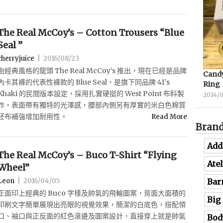
The Real McCoy’s – Cotton Trousers “Blue
Seal ”
cherryjuice
|
2016/08/23
由經典風格的龍頭 The Real McCoy’s 推出，現在已經是品牌
Candy
內卡其褲的代表性褲款的 Blue Seal，是旗下同品牌 41’s
Ring
Khaki 的民間版本設定，採用扎實硬挺的 West Point 布料製
2014/
作，表面帶有獨特的光澤感，腰部內側另有厚實的米白色棉質
胚布補強增加耐用性。
Read More
Bran
Add
The Real McCoy’s – Buco T-Shirt “Flying
Ate
Wheel”
Bar
Leon
|
2016/04/05
正面印上經典的 Buco 字樣及帥氣的飛輪圖案，背面大面積的
Big
印刷文字簡單展現出亮眼的視覺效果，簡潔的白底色，搭配領
口、袖口與正反面的紅色滾邊及圖案設計，直接穿上就是帥氣
Bod