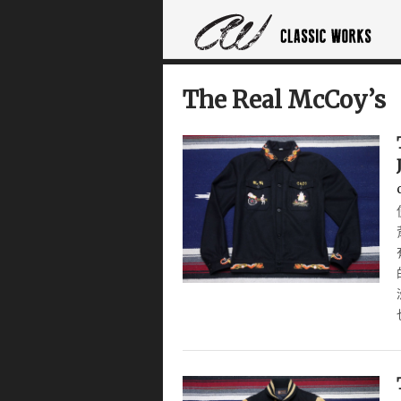
The Real McCoy’s