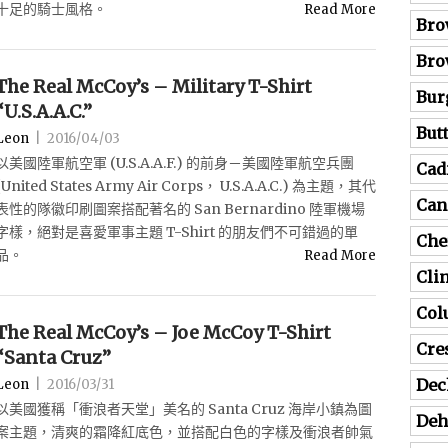
十足的騎士風格。
Read More
Bro
Bro
The Real McCoy’s – Military T-Shirt
Bur
“U.S.A.A.C.”
But
Leon
|
2016/04/03
以美國陸軍航空軍 (U.S.A.A.F.) 的前身－美國陸軍航空兵團
Cad
(United States Army Air Corps， U.S.A.A.C.) 為主題，其代
Can
表性的隊徽印刷圖案搭配著名的 San Bernardino 陸軍機場
字樣，絕對是喜愛軍事主題 T-Shirt 的朋友們不可錯過的單
Che
品。
Read More
Cli
Co
The Real McCoy’s – Joe McCoy T-Shirt
Cre
“Santa Cruz”
Dec
Leon
|
2016/03/31
以美國獲稱「衝浪者天堂」美名的 Santa Cruz 海岸小鎮為圖
Deh
案主題，清爽的霜降紅底色，並搭配白色的字樣及衝浪者帥氣