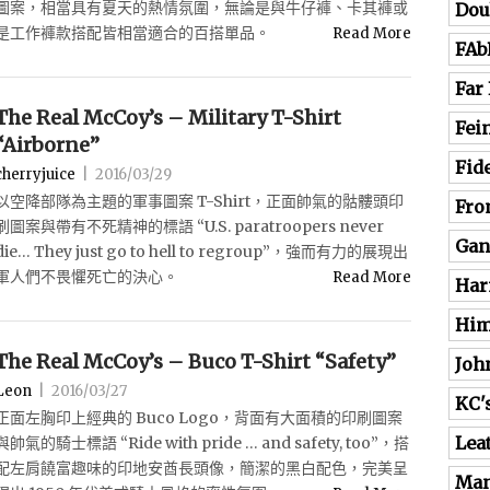
圖案，相當具有夏天的熱情氛圍，無論是與牛仔褲、卡其褲或
Dou
是工作褲款搭配皆相當適合的百搭單品。
Read More
FAb
Far
The Real McCoy’s – Military T-Shirt
Fei
“Airborne”
Fide
cherryjuice
|
2016/03/29
以空降部隊為主題的軍事圖案 T-Shirt，正面帥氣的骷髏頭印
Fro
刷圖案與帶有不死精神的標語 “U.S. paratroopers never
Gan
die… They just go to hell to regroup”，強而有力的展現出
軍人們不畏懼死亡的決心。
Read More
Har
Him
The Real McCoy’s – Buco T-Shirt “Safety”
Joh
Leon
|
2016/03/27
KC'
正面左胸印上經典的 Buco Logo，背面有大面積的印刷圖案
Lea
與帥氣的騎士標語 “Ride with pride … and safety, too”，搭
配左肩饒富趣味的印地安酋長頭像，簡潔的黑白配色，完美呈
Man