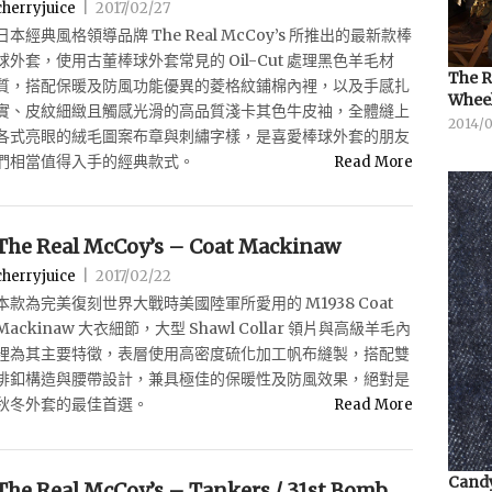
cherryjuice
|
2017/02/27
日本經典風格領導品牌 The Real McCoy’s 所推出的最新款棒
球外套，使用古董棒球外套常見的 Oil-Cut 處理黑色羊毛材
The R
質，搭配保暖及防風功能優異的菱格紋鋪棉內裡，以及手感扎
Whee
實、皮紋細緻且觸感光滑的高品質淺卡其色牛皮袖，全體縫上
2014/
各式亮眼的絨毛圖案布章與刺繡字樣，是喜愛棒球外套的朋友
們相當值得入手的經典款式。
Read More
The Real McCoy’s – Coat Mackinaw
cherryjuice
|
2017/02/22
本款為完美復刻世界大戰時美國陸軍所愛用的 M1938 Coat
Mackinaw 大衣細節，大型 Shawl Collar 領片與高級羊毛內
裡為其主要特徵，表層使用高密度硫化加工帆布縫製，搭配雙
排釦構造與腰帶設計，兼具極佳的保暖性及防風效果，絕對是
秋冬外套的最佳首選。
Read More
Candy
The Real McCoy’s – Tankers / 31st Bomb