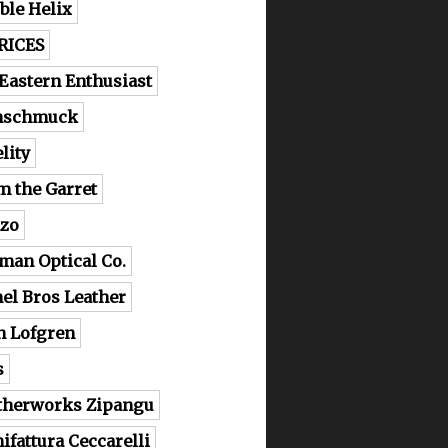
ble Helix
RICES
 Eastern Enthusiast
nschmuck
lity
m the Garret
zo
man Optical Co.
el Bros Leather
n Lofgren
s
therworks Zipangu
ifattura Ceccarelli