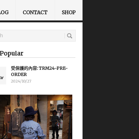
LOG
CONTACT
SHOP
Popular
受保護的內容: TRM24-PRE-
ORDER
2024/10/27