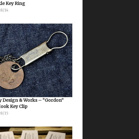
le Key Ring
08/14
 Design & Works – “Gordon”
Hook Key Clip
08/15