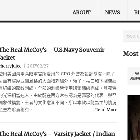
ABOUT
NEWS
B
The Real McCoy’s – U.S.Navy Souvenir
Most 
Jacket
cherryjuice
|
2017/02/27
使用美國海軍高階軍官所愛用的 CPO 外套為設計基礎，除了
背面有濃厚亞洲風格的大面積刺繡外，領子、袖口和下擺皆繡
有細緻的龍紋刺繡，全部的刺繡皆使用嫘縈繡線完成，其獨特
的光澤相當迷人，由於龍在西方常被認為是邪惡的代表，與亞
洲象徵福氣、王者的文化意涵不同，所以本款以龍為主的情況
也更為珍貴稀有。
Read More
The Real McCoy’s – Varsity Jacket / Indian