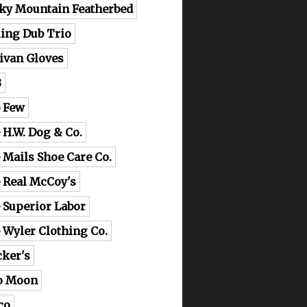
ky Mountain Featherbed
ling Dub Trio
livan Gloves
B
 Few
 H.W. Dog & Co.
 Mails Shoe Care Co.
 Real McCoy's
 Superior Labor
 Wyler Clothing Co.
cker's
o Moon
co