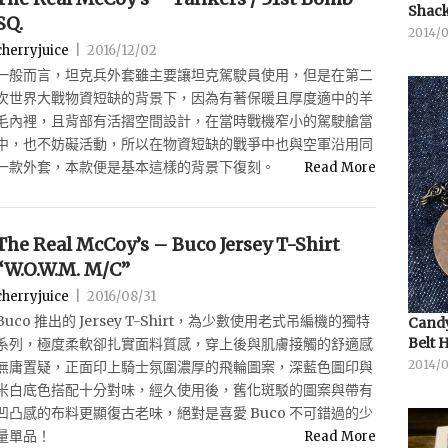
Shack
SQ.
2014/
cherryjuice
|
2016/12/02
一般而言，坦克兵外套雖主要讓坦克駕駛員使用，但是在第二
次世界大戰物資短缺的背景下，因為有著保暖且厚度適中的羊
毛內裡，且背部有活摺空間設計，在當時戰機窄小的駕駛艙當
中，也不妨礙活動，所以在物資短缺的戰爭中也與空軍沿用同
一款外套，本款便是基本這樣的背景下復刻。
Read More
The Real McCoy’s – Buco Jersey T-Shirt
“W.O.W.M. M/C”
cherryjuice
|
2016/08/31
Buco 推出的 Jersey T-Shirt，為少數使用老式吊編機的獨特
Candy
Belt 
系列，極度柔軟卻扎實面料質感，穿上後與肌膚接觸的舒適感
2014/
無庸置疑，正面印上騎士氛圍濃厚的飛輪圖案，深藍色圖印與
米白底色搭配十分對味，經久使用後，舊化斑駁的圖案與帶有
凹凸感的布料更顯復古老味，絕對是喜愛 Buco 不可錯過的少
量單品！
Read More