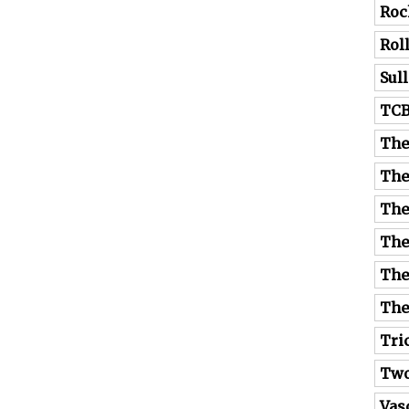
Roc
Rol
Sul
TC
The
The
The
The
The
The
Tri
Tw
Vas