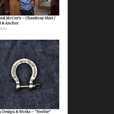
eal McCoy’s – Chambray Shirt /
l & Anchor
08/12
 Design & Works – “Herbie”