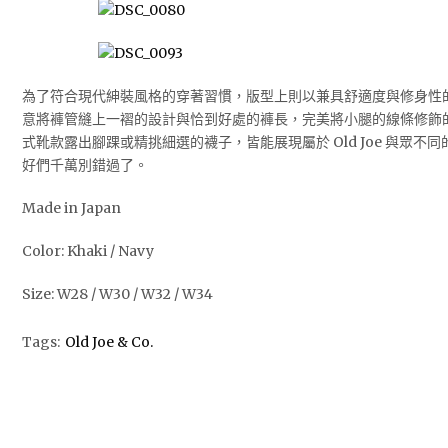
為了符合現代紳裝風格的穿著習慣，版型上則以兼具舒適度與修身性的低腰
意將褲管縫上一褶的設計與恰到好處的褲長，完美將小腿的線條修飾
式靴款露出腳踝或精挑細選的襪子，皆能展現屬於 Old Joe 與眾
好們千萬別錯過了。
Made in Japan
Color: Khaki / Navy
Size: W28 / W30 / W32 / W34
Tags:
Old Joe & Co.