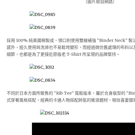
（圖片取自網路）
採用 100% 純美國棉製成，領口則使用雙線補強 “Binder Neck
感外，經久使用與洗滌也不易鬆垮變形，而經過微仿舊處理的布料以
細節，也都是為了更接近原版老 T-Shirt 所呈現的品牌堅持。
不同於日本方面所販售的 “Rib Tee” 寬鬆版本，屬於合身版型的 “Bin
式穿著風格搭配，經典的卡通人物搭配帥氣的衝浪題材，相信喜愛圖案 