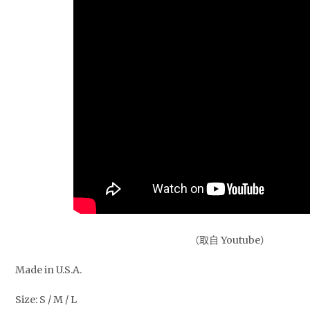
（取自 Youtube）
Made in U.S.A.
Size: S / M / L