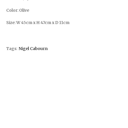
Color: Olive
Size: W 45cm x H 47cm x D 11cm
Tags:
Nigel Cabourn