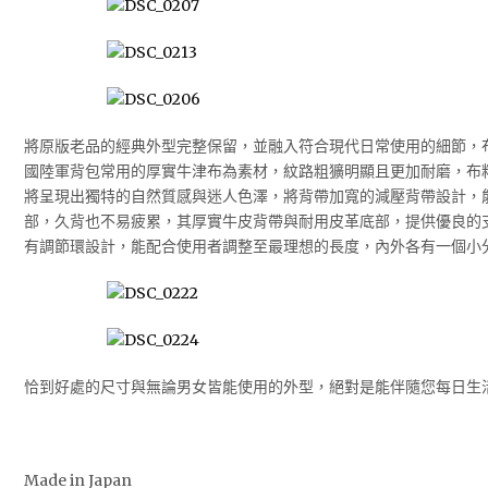
將原版老品的經典外型完整保留，並融入符合現代日常使用的細節，
國陸軍背包常用的厚實牛津布為素材，紋路粗獷明顯且更加耐磨，布
將呈現出獨特的自然質感與迷人色澤，將背帶加寬的減壓背帶設計，
部，久背也不易疲累，其厚實牛皮背帶與耐用皮革底部，提供優良的
有調節環設計，能配合使用者調整至最理想的長度，內外各有一個小
恰到好處的尺寸與無論男女皆能使用的外型，絕對是能伴隨您每日生
Made in Japan