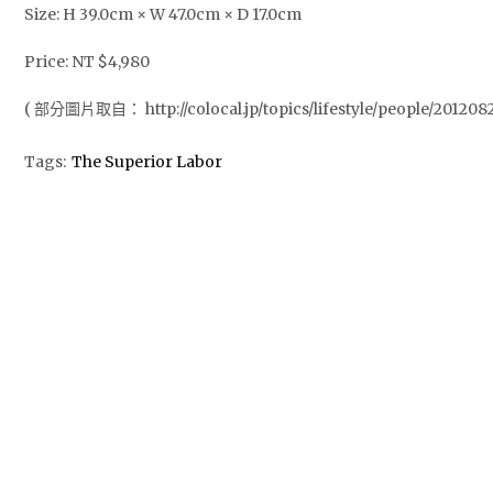
Size: H 39.0cm × W 47.0cm × D 17.0cm
Price: NT $4,980
( 部分圖片取自： http://colocal.jp/topics/lifestyle/people/2012082
Tags:
The Superior Labor