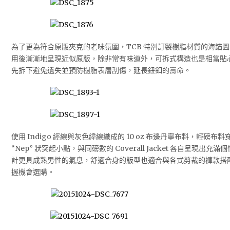
為了更為符合原版夾克的老味氛圍，TCB 特別訂製樹脂材質的海錨
用後漸漸地呈現近似原版，除非常有味道外，可拆式構造也是相當貼
先拆下避免遺失並預防樹脂表層刮傷，延長鈕釦的壽命。
使用 Indigo 經線與灰色緯線織成的 10 oz 布邊丹寧布料，輕磅
“Nep” 狀突起小點，與同磅數的 Coverall Jacket 各自呈現出充滿個性
計更具成熟男性的氣息，舒適合身的版型也適合與各式剪裁的褲款搭配，
握機會選購。