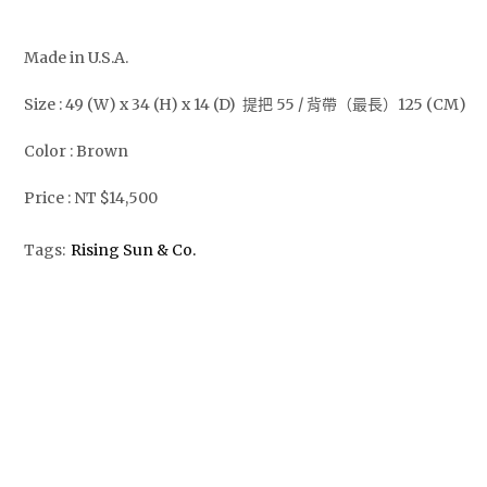
Made in U.S.A.
Size : 49 (W) x 34 (H) x 14 (D) 提把 55 / 背帶（最長）125 (CM)
Color : Brown
Price : NT $14,500
Tags:
Rising Sun & Co.