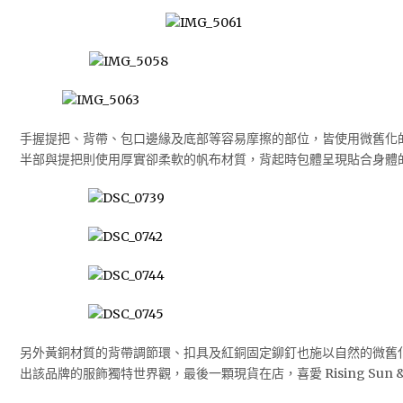
手握提把、背帶、包口邊緣及底部等容易摩擦的部位，皆使用微舊化
半部與提把則使用厚實卻柔軟的帆布材質，背起時包體呈現貼合身體
另外黃銅材質的背帶調節環、扣具及紅銅固定鉚釘也施以自然的微舊
出該品牌的服飾獨特世界觀，最後一顆現貨在店，喜愛 Rising Sun &