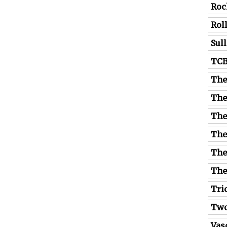
Roc
Rol
Sul
TC
The
The
The
The
The
The
Tri
Tw
Vas