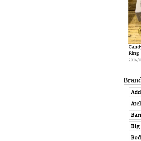
Candy
Ring
2014/
Bran
Add
Ate
Bar
Big
Bod