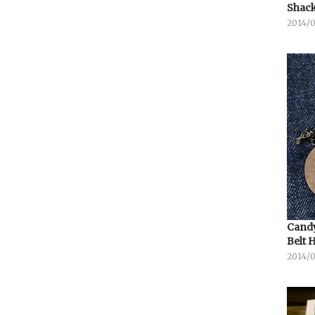
Shack
2014/
Candy
Belt 
2014/