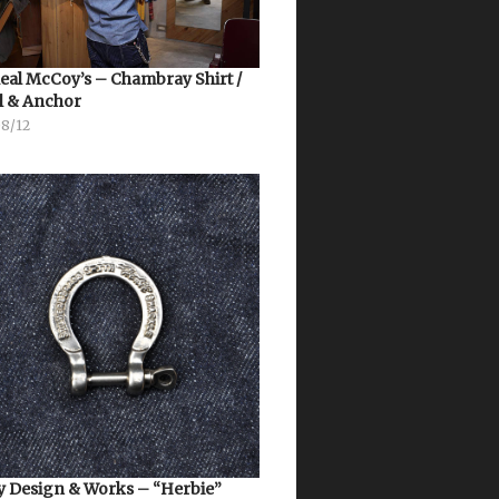
eal McCoy’s – Chambray Shirt /
l & Anchor
08/12
 Design & Works – “Herbie”