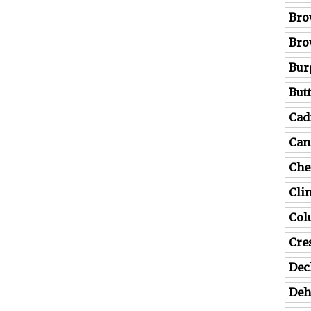
Bro
Bro
Bur
But
Cad
Can
Che
Cli
Co
Cre
Dec
Deh