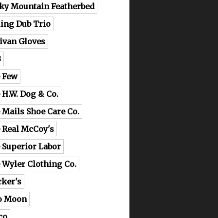
ky Mountain Featherbed
ling Dub Trio
livan Gloves
B
 Few
 H.W. Dog & Co.
 Mails Shoe Care Co.
 Real McCoy's
 Superior Labor
 Wyler Clothing Co.
cker's
o Moon
co