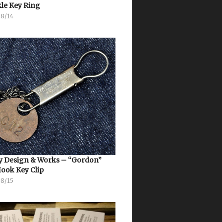
le Key Ring
08/14
 Design & Works – “Gordon”
Hook Key Clip
08/15