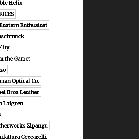
ble Helix
RICES
 Eastern Enthusiast
nschmuck
lity
m the Garret
zo
man Optical Co.
el Bros Leather
n Lofgren
s
therworks Zipangu
ifattura Ceccarelli