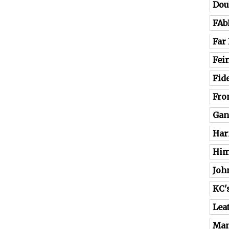
Dou
FAb
Far
Fei
Fide
Fro
Gan
Har
Him
Joh
KC'
Lea
Man