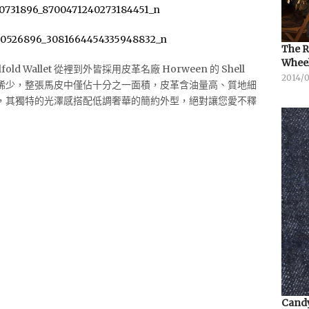
The R
Whee
 Billfold Wallet 從裡到外皆採用皮革名廠 Horween 的 Shell
2014/
相當稀少，整張馬皮中僅佔十分之一面積，皮革含油量高、質地細
，其獨特的光澤感搭配低調奢華的簡約外型，絕對讓您愛不釋
Candy