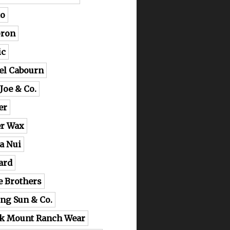
o
ron
ic
el Cabourn
 Joe & Co.
er
er Wax
a Nui
ard
e Brothers
ing Sun & Co.
k Mount Ranch Wear