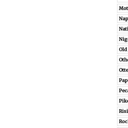
Mot
Nap
Nat
Nig
Old
Oth
Ott
Pap
Pec
Pik
Ris
Roc