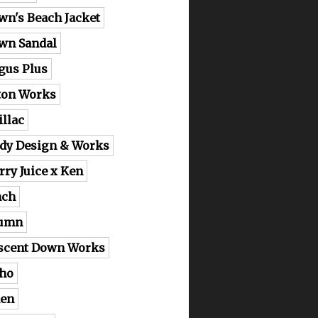
wn's Beach Jacket
wn Sandal
gus Plus
ton Works
illac
dy Design & Works
rry Juice x Ken
nch
lumn
scent Down Works
ho
en