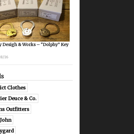
 Desigh & Works – “Dolphy” Key
08/16
ds
ict Clothes
lier Deuce & Co.
ns Outfitters
 John
ygard