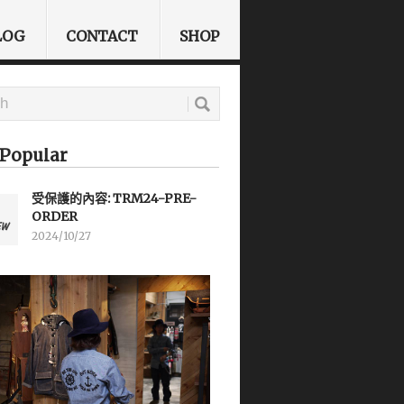
LOG
CONTACT
SHOP
Popular
受保護的內容: TRM24-PRE-
ORDER
2024/10/27