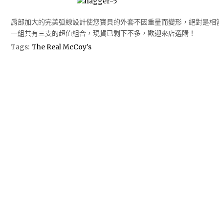
肩部加大的完美弧線設計使您寶貝的外套不因重量而變形，絕對是相
一組共有三支的超值組合，現貨已剩下不多，歡迎來店選購！
Tags:
The Real McCoy's